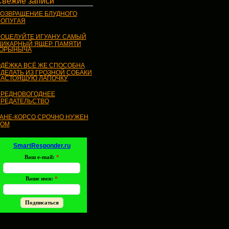
Свежие записи
ОЗВРАЩЕНИЕ БЛУДНОГО
ОПУГАЯ
ОЦЕЛУЙТЕ ИГУАНУ. САМЫЙ
ИКАРНЫЙ ЯЩЕР. ПАМЯТИ
ГОРЫНЫЧА
ДЁЖКА ВСЁ ЖЕ СПОСОБНА
ДЕЛАТЬ ИЗ ГРОЗНОЙ СОБАКИ
АСТОЯЩУЮ ЛАПОЧКУ
РЕДНОВОГОДНЕЕ
РЕДАТЕЛЬСТВО
АНЕ-КОРСО СРОЧНО НУЖЕН
ДОМ
SmartResponder.ru
Ваш e-mail:
*
Ваше имя:
*