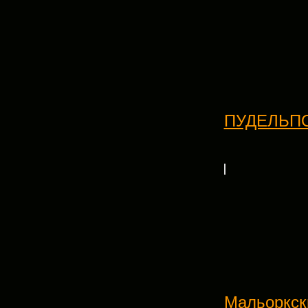
ПУДЕЛЬП
Мальоркск