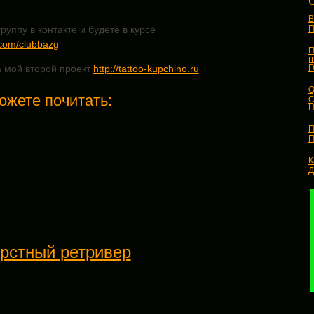
-
В
руппу в контакте и будете в курсе
П
.com/clubbazg
П
Ш
а мой второй проект
http://tattoo-kupchino.ru
О
ожете почитать:
С
Н
П
П
К
рстный ретривер