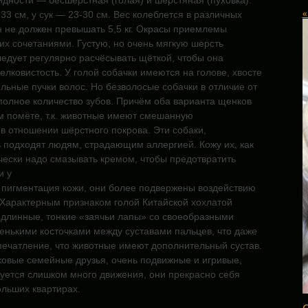
дности — бесшёрстная (голая) и шерстяная (пуховка).
«
-33 см, у сук — 23-30 см. Вес колеблется в различных
н не должен превышать 5,5 кг. Окрасы приемлемы
 их сочетаниями. Густую, но очень мягкую шерсть
ледует регулярно расчёсывать щёткой, чтобы она
елковистость.
У голой собачки имеются на голове, хвосте
льные пучки волос. Но безволосые собачки в отличие от
полное количество зубов. Причём оба варианта щенков
м помёте, т.к. животные имеют смешанную
в отношении шёрстного покрова. Эти собаки,
ь подходят людям, страдающим аллергией. Кожу их, как
чески надо
смазывать кремом, чтобы предотвратить
и у
 пигментация кожи, они более подвержены воздействию
 Характерным признаком голой Китайской хохлатой
 длинные, тонкие «заячьи лапы» со своеобразными
нькими косточками между суставами пальцев, что даже
печатление, что животные имеют дополнительный сустав.
ковые семейные друзья, очень подвижные и игривые,
буется слишком много движения, они прекрасно себя
ольших квартирах.