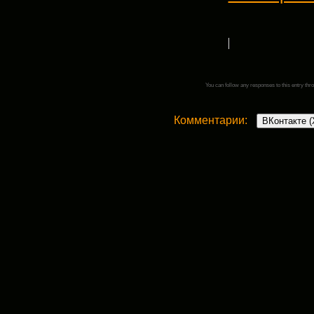
You can follow any responses to this entry thr
Комментарии:
ВКонтакте (
Добавить комментарий
Ваш адрес email не будет опубликован.
Комментарий
*
поставьте галочку если хотите получать на п