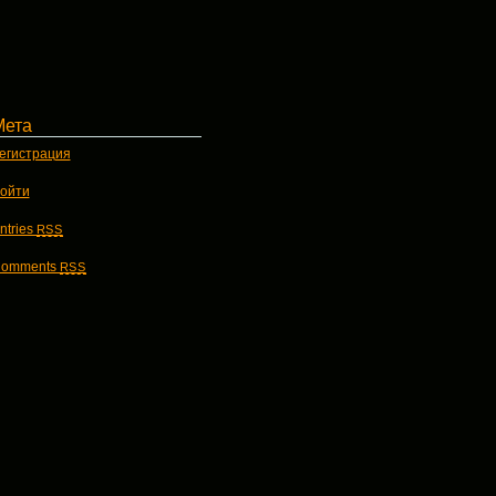
Мета
егистрация
ойти
ntries
RSS
omments
RSS