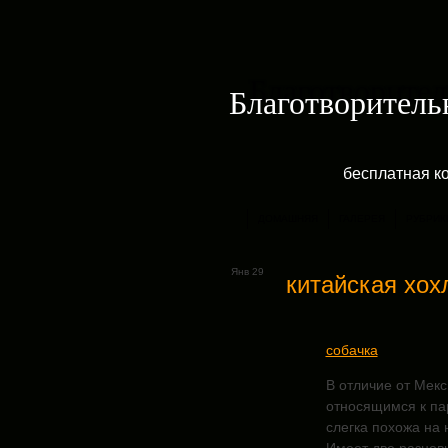
Благотворитель
бесплатная к
ДОМАШНЯЯ
ГАЛЕРЕЯ
РУБРИК
Янв 29
китайская хох
собачка
В отличие от Мекс
относящимся к пар
слегка похожа на 