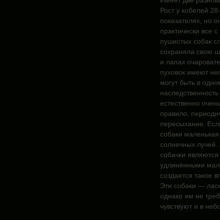
Имеет две разнови
Рост у кобелей 28
показателях, но о
практически все с
пушистых собак с
сохраняла свою ш
и лапах очаровате
пуховок имеют не
могут быть в одно
наследственность 
естественно очен
правило, периоди
пересыхание. Есл
собаки маленькая
солнечных лучей.
собачки являются
удлинёнными мале
создается такое в
Эти собаки — лас
однако им не тре
чувствуют и в неб