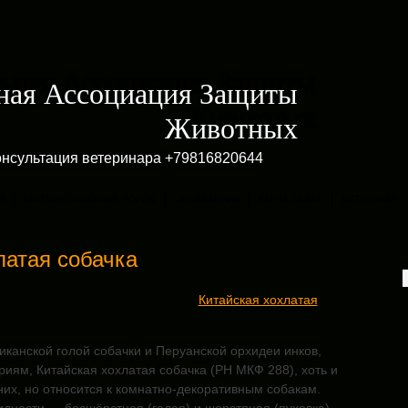
ная Ассоциация Защиты
Животных
онсультация ветеринара +79816820644
И
КРАТКОЕ ОПИСАНИЕ ПОРОД
ОБЬЯВЛЕНИЯ
КАРТА САЙТА
ВЕТЕРИНАР
латая собачка
Китайская хохлатая
иканской голой собачки и Перуанской орхидеи инков,
иям, Китайская хохлатая собачка (РН МКФ 288), хоть и
них, но относится к комнатно-декоративным собакам.