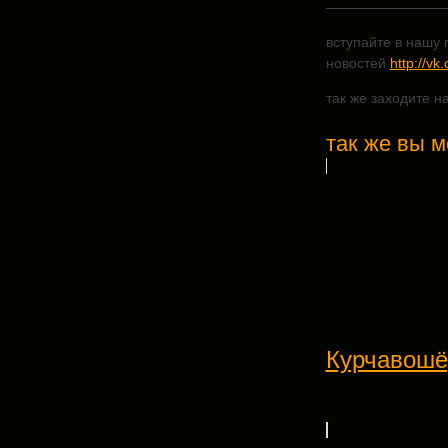
—————————
вступайте в нашу г
новостей
http://vk
так же заходите н
так же вы м
Курчавошё