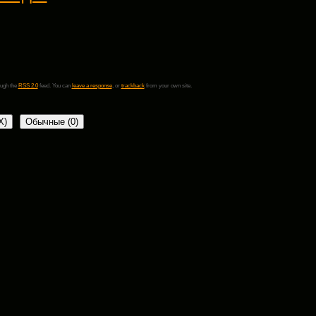
ough the
RSS 2.0
feed. You can
leave a response
, or
trackback
from your own site.
X
)
Обычные (0)
Обязательные поля помечены
*
очту уведомления о новых коментариях в этой теме