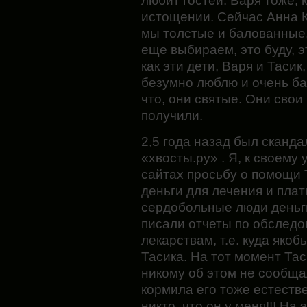
любит гостей. Варя тоже, к
истощении. Сейчас Анна Ко
мы толстые и балованные,
еще выбираем, это буду, э
как эти дети, Варя и Тасик
безумно люблю и очень ба
что, они святые. Они свои
получили.
2,5 года назад был сканда
«хвосты.ру» . Я, к своему
сайтах просьбу о помощи 
деньги для лечения и пла
сердобольные люди деньг
писали отчеты по обследо
лекарствам, т.е. куда яко
Тасика. На тот момент Тас
никому об этом не сообща
кормила его тоже естеств
никто, что он у меня!!! На