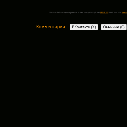
You can follow any responses to this entry through the
RSS 2.0
feed. You can
leave
Комментарии:
ВКонтакте (
X
)
Обычные (0)
Добавить комментарий
Ваш адрес email не будет опубликован.
Обязательные поля пом
Комментарий
*
поставьте галочку если хотите получать на почту уведомления о новых комент
Имя
*
Email
*
Сайт