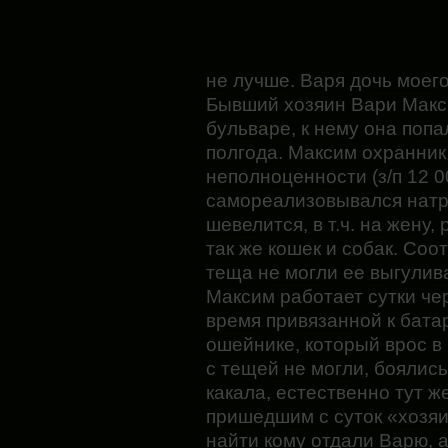
не лучше. Варя дочь моег
Бывший хозяин Вари Макс
бульваре, к нему она попа
полгода. Максим охранник
неполноценности (з/п 12 0
самореализовывался натр
шевелится, в т.ч. на жену,
так же кошек и собак. Соо
теща не могли ее выгулив
Максим работает сутки чер
время привязанной к бата
ошейнике, который врос в
с тещей не могли, боялис
какала, естественно тут же
пришедшим с суток «хозяи
найти кому отдали Варю, 