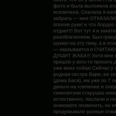
фото и была выложена ег
исключена. Сначала я напи
забрать — мне ОТКАЗАЛИ!!
плохие руки! и что бордос
отдает!!! Вот тут я и закат
разоблачением. Был гранд
шумел на эту тему, а в ит
— оказывается я СЧИТА
ДУШИТ ЖАБА!!! Хотя мне н
пришло у кого-то просить
уже моих собак! Сейчас у
родная сестра Вари, ее з
(дома Бася), им уже по 7 
деньги на «лечение и опе
семилетняя старушка нико
естественно, послали и не
знакомого позвонить, но е
придумывали разные отмаз