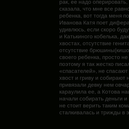
рак, ее надо оперировать,
сказала, что мне все равно
ребенка, вот тогда меня п
Иванова Катя поет дифера
удивлюсь, если скоро буд
и Катькиного кобелька, д
хвостах, отсутствие генит
отсутствие брюшины(кишоч
своего ребенка, просто н
поэтому я так жестко писа
«спасателей», не спасают 
хвост и гриву и собирают 
привязали девку нем овча
караулила ее, а Котова н
начали собирать деньги и 
не стоит верить таким ко
сталкивалась и трижды в 