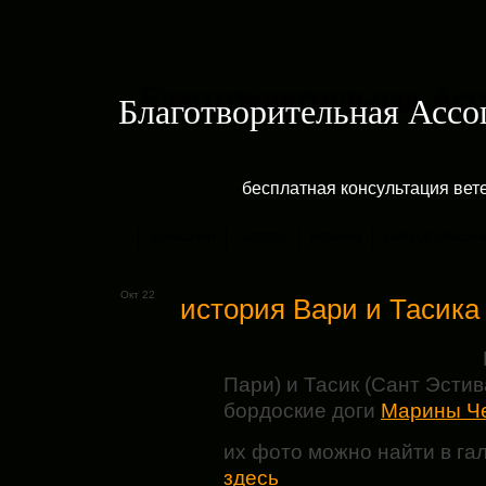
Благотворительная Асс
бесплатная консультация ве
ДОМАШНЯЯ
ГАЛЕРЕЯ
РУБРИКИ
КРАТКОЕ ОПИСАН
Окт 22
история Вари и Тасика
Пари) и Тасик (Сант Эсти
бордоские доги
Марины Ч
их фото можно найти в га
здесь