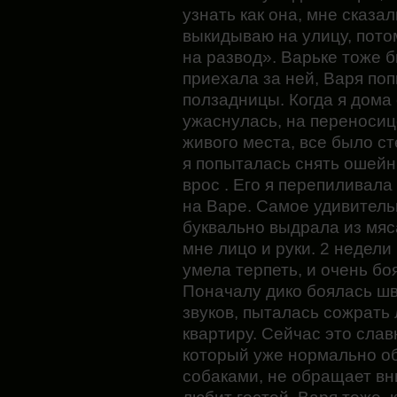
узнать как она, мне сказал
выкидываю на улицу, потом
на развод». Варьке тоже б
приехала за ней, Варя по
ползадницы. Когда я дома
ужаснулась, на переносиц
живого места, все было сте
я попыталась снять ошейни
врос . Его я перепиливал
на Варе. Самое удивительн
буквально выдрала из мяс
мне лицо и руки. 2 недел
умела терпеть, и очень боя
Поначалу дико боялась шва
звуков, пыталась сожрать 
квартиру. Сейчас это сла
который уже нормально об
собаками, не обращает вн