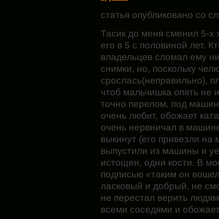
статья опубликовано со с
Тасик до меня сменил 5-х 
его в 5 с половиной лет. 
владельцев сломал ему н
снимки, но, поскольку чел
срослась(неправильно), пл
чтоб мальчишка опять не 
точно перелом, под машин
очень любит, обожает ката
очень нервничал в машине
выкинут (его привезли на 
выпустили из машины и уе
истощен, одни кости. В м
подписью «таким он вошел
ласковый и добрый, не см
не перестал верить людям
всеми соседями и обожает