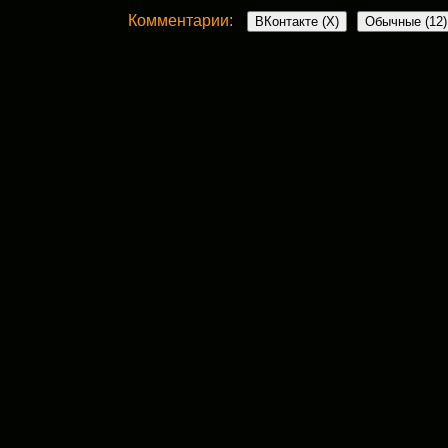
Комментарии:
ВКонтакте (
X
)
Обычные (12)
12 комментариев
Алла
:
16 сентября, 2013 в 8:01 дп
Да, пинцетом тащить мышку — это…. Ме
вижу мышь.
Ответить
admin
:
16 сентября, 2013 в 10:37 дп
Алла! Мне было лет 15-16 и мне тол
хотела её просто вызволить из плиты
Ответить