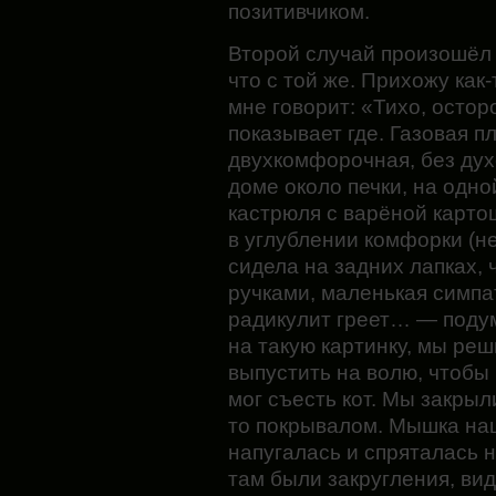
позитивчиком.
Второй случай произошёл 
что с той же. Прихожу как-
мне говорит: «Тихо, осто
показывает где. Газовая пл
двухкомфорочная, без дух
доме около печки, на одно
кастрюля с варёной карто
в углублении комфорки (не
сидела на задних лапках, 
ручками, маленькая симпа
радикулит греет… — поду
на такую картинку, мы ре
выпустить на волю, чтобы 
мог съесть кот. Мы закрыл
то покрывалом. Мышка на
напугалась и спряталась на
там были закругления, вид