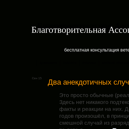
Благотворительная Асс
бесплатная консультация ве
ДОМАШНЯЯ
ГАЛЕРЕЯ
РУБРИКИ
КРАТКОЕ ОПИСАН
Сен 15
Два анекдотичных слу
Это просто обычные (реал
Здесь нет никакого подтек
факты и реакции на них. 
годов произошёл, в принц
смешной случай из
разряд