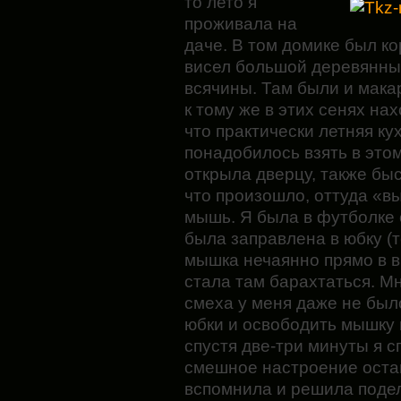
то лето я
проживала на
даче. В том домике был ко
висел большой деревянны
всячины. Там были и макар
к тому же в этих сенях нах
что практически летняя кух
понадобилось
взять в это
открыла дверцу, также быс
что произошло, оттуда «в
мышь. Я была в футболке 
была заправлена в юбку (т
мышка нечаянно прямо в в
стала там барахтаться. Мн
смеха у меня даже не был
юбки и освободить мышку и
спустя две-три минуты я с
смешное настроение остав
вспомнила и решила подел