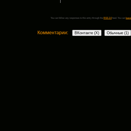
You can follow any responses to this entry through the
RSS 2.0
feed. You can
leave
Комментарии:
ВКонтакте (
X
)
Обычные (1)
One Comment
Зульфия
:
12 апреля, 2013 в 8:23 дп
Здравствуйте!
С удовольствием посетила ваш сайт
увлеченный человек и очень предприим
Я уверена, что вас интересует тема, ко
100 долларов в неделю на начальн
раскрутить сайт.
Если вам интересна эта тема, предлаг
zulifiya3.