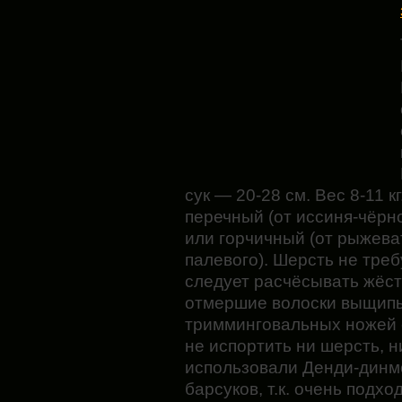
сук — 20-28 см. Вес 8-11 к
перечный (от иссиня-чёрн
или горчичный (от рыжева
палевого). Шерсть не треб
следует расчёсывать жёст
отмершие волоски выщипы
тримминговальных ножей с
не испортить ни шерсть, 
использовали Денди-дин
барсуков, т.к. очень подхо