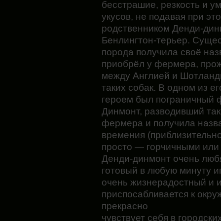
бесстрашие, резкость и у
укусов, не подавая при э
родственником Денди-дин
Бенлингтон-терьер. Сущест
порода получила своё наз
приобрёл у фермера, про
между Англией и Шотланди
таких собак. В одном из е
героем был пограничный 
Динмонт, разводивший так
фермера и получила назва
времения (приблизительно 
просто — горчичными или
Денди-динмонт очень любя
готовый в любую минуту и
очень жизнерадостный и 
приспосабливается к
окру
прекрасно
чувствует себя в городски