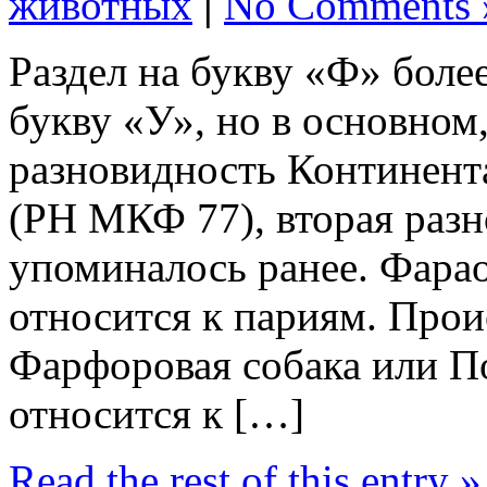
животных
|
No Comments 
Раздел на букву «Ф» боле
букву «У», но в основном
разновидность Континент
(РН МКФ 77), вторая раз
упоминалось ранее. Фара
относится к париям. Про
Фарфоровая собака или П
относится к […]
Read the rest of this entry »