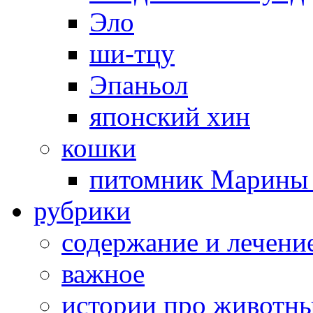
Эло
ши-тцу
Эпаньол
японский хин
кошки
питомник Марины 
рубрики
cодержание и лечени
важное
истории про животн