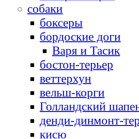
собаки
боксеры
бордоские доги
Варя и Тасик
бостон-терьер
веттерхун
вельш-корги
Голландский шапе
денди-динмонт-те
кисю