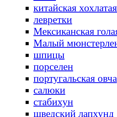
китайская хохлатая
левретки
Мексиканская гола
Малый мюнстерле
шпицы
порселен
португальская овч
салюки
стабихун
шведский лапхунд