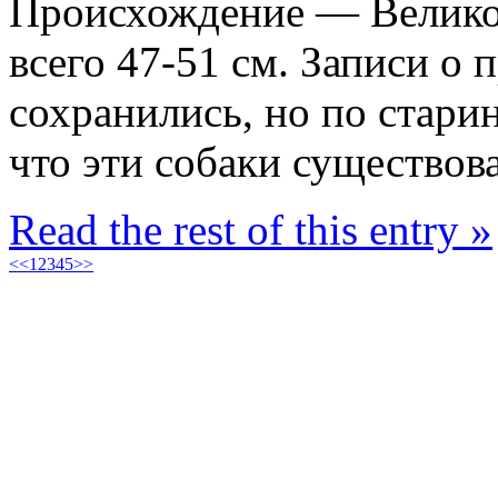
Происхождение — Великоб
всего 47-51 см. Записи о
сохранились, но по стар
что эти собаки существов
Read the rest of this entry »
<<
1
2
3
4
5
>>