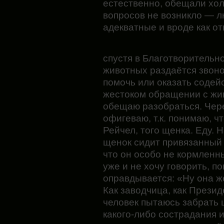
естественно, обещали холи
вопросов не возникло — 
адекватные и вроде как о
спустя в Благотворитель
животных раздаётся звоно
помочь или оказать содей
жестоком обращении с жив
обещаю разобраться. Чере
офигеваю, т.к. понимаю, ч
Рейчел, того щенка. Еду. 
щенок сидит привязанный к
что он особо не кормленн
уже и не хочу говорить, п
оправдывается: «Ну она же
Как заводчица, как Презид
человек пытаюсь забрать 
какого-либо сострадания 