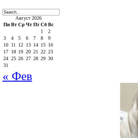
Добавить комментарий
Август 2026
Пн
Вт
Ср
Чт
Пт
Сб
Вс
1
2
Ваш адрес email не будет 
3
4
5
6
7
8
9
10
11
12
13
14
15
16
17
18
19
20
21
22
23
поля помечены
*
24
25
26
27
28
29
30
31
« Фев
Комментарий
*
поставьте галочку если хотите получать на почту уведомлен
Имя
*