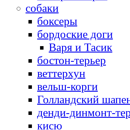
собаки
боксеры
бордоские доги
Варя и Тасик
бостон-терьер
веттерхун
вельш-корги
Голландский шапе
денди-динмонт-те
кисю