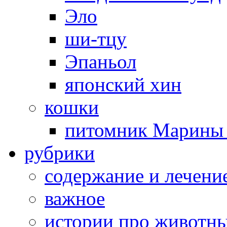
Эло
ши-тцу
Эпаньол
японский хин
кошки
питомник Марины 
рубрики
cодержание и лечени
важное
истории про животн