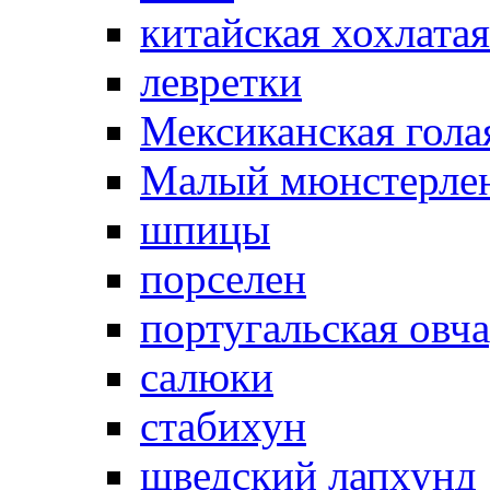
китайская хохлатая
левретки
Мексиканская гола
Малый мюнстерле
шпицы
порселен
португальская овч
салюки
стабихун
шведский лапхунд