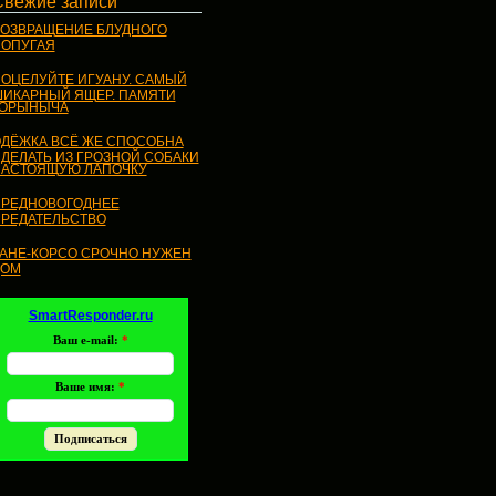
Свежие записи
ОЗВРАЩЕНИЕ БЛУДНОГО
ОПУГАЯ
ОЦЕЛУЙТЕ ИГУАНУ. САМЫЙ
ИКАРНЫЙ ЯЩЕР. ПАМЯТИ
ГОРЫНЫЧА
ДЁЖКА ВСЁ ЖЕ СПОСОБНА
ДЕЛАТЬ ИЗ ГРОЗНОЙ СОБАКИ
АСТОЯЩУЮ ЛАПОЧКУ
РЕДНОВОГОДНЕЕ
РЕДАТЕЛЬСТВО
АНЕ-КОРСО СРОЧНО НУЖЕН
ДОМ
SmartResponder.ru
Ваш e-mail:
*
Ваше имя:
*