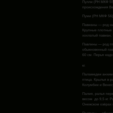
Пулли (РН МКФ 55
происхождения Ве
Пуми (РН МКФ 56)
Павианы — род ни
Крупные плотные ж
хохлатый павиан, 
Павлины — род пт
обыкновенный павл
60 см. Перья над
кг.
Паламедеи анхимы
птица. Крылья в р
Колумбии и Венес
Палия, ралья перк
весом до 9,5 кг. 
Онежском озёрах 