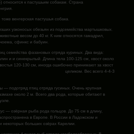
) относится
к пастушьим собакам. Страна
нгрия.
 тоже венгерская пастушья собака.
зших узконосых обезьян из подсемейства мартышковых.
ивотные весом до 40 кг. К ним относятся гамадрил,
чоема, сфинкс и бабуин.
иц семейства фазановых отряда куриных. Два вида:
ин и и синекрылый. Длина тела 100-125 см, хвост около
хвостья 120-130 см, иногда ошибочно принимают
за хвост
целиком. Вес всего 4-4-3
 — подотряд птиц отряда гусиных. Очень крупная
азмахе около 2 м. Всего два рода, которые обитают в
уэле.
ус — озёрная рыба рода гольцов. До 75 см в длину,
Распространена в Европе. В России в Ладожском и
и некоторых больших озёрах Карелии.