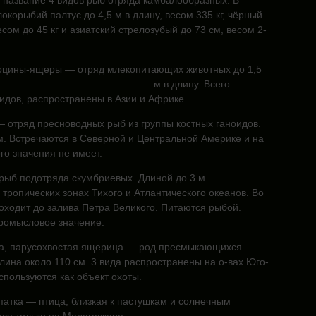
название 4 видов рыб отряда камбалообразных. В
локорыбий палтус до 4,5 м в длину, весом 335 кг, чёрный
есом до 45 кг и азиатский стрелозубый до 73 см, весом 2-
лоцины-ящеры —
отряд млекопитающих животных до 1,5
м в длину. Всего
идов, распространены в Азии и Африке.
 отряд пресноводных рыб из группы костных ганоидов.
м. Встречаются в Северной и Центральной Америке и на
го значения не имеет.
рыб подотряда скумбриевых. Длиной до 3 м.
тропических зонах Тихого и Атлантического океанов. Во
оходит до залива Петра Великого. Питаются рыбой.
ромысловое значение.
а, парусохвостая ящерица — род пресмыкающихся
лина около 110 см. 3 вида распространены на о-вах Юго-
спользуются как объект охоты.
патка — птица, близкая к пастушкам и солнечным