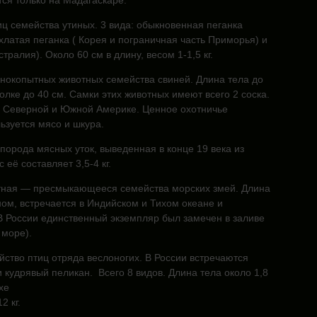
ся только на Мадагаскаре.
ц семейства утиных. 3 вида: обыкновенная пеганка
охлатая пеганка ( Корея и пограничная часть Приморья) и
тралия). Около 60 см в длину, весом 1-1,5 кг.
нокопытных животных семейства свиней. Длина тела до
холке до 40 см. Самки этих животных имеют всего 2 соска.
 Северной и Южной Америке. Ценное охотничье
ьзуется мясо и шкура.
порода мясных уток, выведенная в конце 19 века из
с её составляет 3,5-4 кг.
ная — пресмыкающееся семейства морских змей. Длина
ном, встречается в Индийском и Тихом океане и
В России единственный экземпляр был замечен в заливе
 море).
ство птиц отряда веслоногих. В России встречаются
 кудрявый пеликан. Всего 8 видов. Длина тела около 1,8
хе
2 кг.