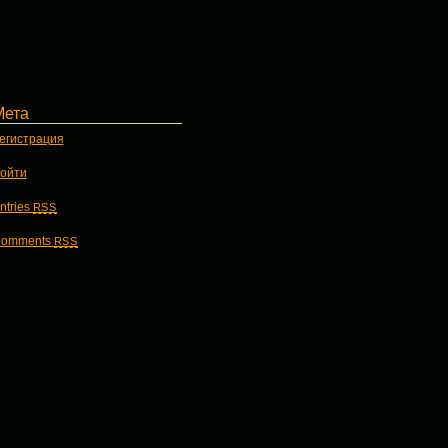
Мета
егистрация
ойти
ntries
RSS
omments
RSS