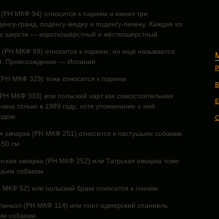
(РН МКФ 94) относится к париям и имеет три
енгу-гранд, поденгу-медиу и поденгу-пекену. Каждая из
па шерсти — короткошёрстный и жёсткошёрстный.
 (РН МКФ 89) относится к париям, но ещё называется
й. Происхождение — Испания.
Р
(РН МКФ 329) тоже относится к париям.
В
(РН МКФ 333) или польский харт как самостоятельная
E
ана только в 1989 году, хотя упоминание о ней
одом.
C
я овчарка (РН МКФ 251) относится к пастушьим собакам.
-50 см.
ская овчарка (РН МКФ 252) или Татрская овчарка тоже
шьим собакам.
 МКФ 52) или польский бракк относится к гончим.
паньол (РН МКФ 114) или понт-одмерский спаниель
ым собакам.