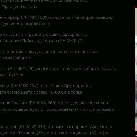
зновидность — Фален — с висячими ушами.
«
 Франция-Бельгия.
ел-терьер (РН МКФ 339) относится к категории больших
ождение Великобритания.
р относится
к группе больших терьеров. По
оходит как Лейкленд-терьер (РН МКФ 70).
ская (пекинская) дворцовая собачка относится к
ивным собакам.
рги (РН МКФ 39) относится к пастушьим собакам. Высота
ес 10-12 кг.
гавая (РН МКФ 187) или пердигейру-португеш —
танового цвета собака 48-60 см в холке.
я или Салюки (РН МКФ 269) имеет две разновидности —
 короткошерстную. В происхождении числится Ближний
ея инков (РН МКФ 310) относится к париям. Абсолютно
идности: больщая (65 см в холке), средняяя (50 см) и