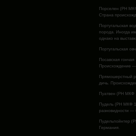
Порселен (РН МКФ
Страна происхожд
Португальская во
порода. Иногда и
однако на выставк
Португальская овч
Посавская гончая 
Происхождение —
Прямошерстный ре
дичь. Происхожде
Пуатвен (РН МКФ 
Пудель (РН МКФ 1
разновидности — 
Пудельпойнтер (Р
Германия.