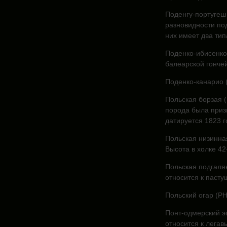
Поденгу-португеш 
разновидности под
них имеет два ти
Поденко-ибисенко
балеарской гонче
Поденко-канарио 
Польская борзая 
порода была призн
датируется 1823 г
Польская низинна
Высота в холке 42
Польская подгалян
относится к пасту
Польский огар (РН
Понт-одмерский э
относится к легав