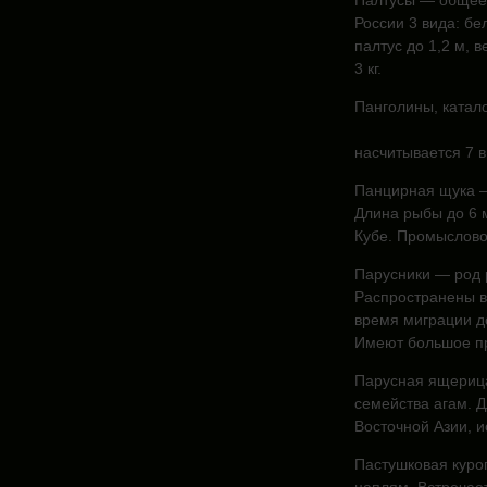
Палтусы — общее 
России 3 вида: бе
палтус до 1,2 м, в
3 кг.
Панголины, ката
насчитывается 7 в
Панцирная щука —
Длина рыбы до 6 
Кубе. Промыслово
Парусники — род 
Распространены в 
время миграции д
Имеют большое п
Парусная ящериц
семейства агам. Д
Восточной Азии, и
Пастушковая куро