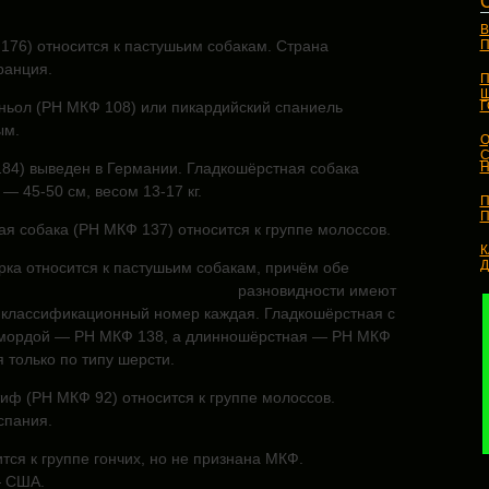
В
176) относится к пастушьим собакам. Страна
П
ранция.
П
Ш
ньол (РН МКФ 108) или пикардийский спаниель
ым.
О
С
84) выведен в Германии. Гладкошёрстная собака
Н
— 45-50 см, весом 13-17 кг.
П
П
я собака (РН МКФ 137) относится к группе молоссов.
К
рка относится к пастушьим собакам, причём обе
разновидности
имеют
 классификационный номер каждая. Гладкошёрстная с
 мордой — РН МКФ 138, а длинношёрстная — РН МКФ
 только по типу шерсти.
иф (РН МКФ 92) относится к группе молоссов.
спания.
тся к группе гончих, но не признана МКФ.
 США.