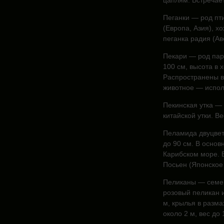
цаплям. Встречает
Пеганки — род пти
(Европа, Азия), х
пеганка радия (Авс
Пекари — род пар
100 см, высота в 
Распространены в
животное — испол
Пекинская утка — 
китайской утки. Ве
Пеламида двуцвет
до 90 см. В основ
Карибском море. 
Посьен (Японское
Пеликаны — семей
розовый пеликан и
м, крылья в разма
около 2 м, вес до 1