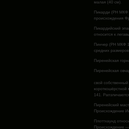
малая (40 см).
Пикарди (РН МКФ 
происхождения Ф
Пикардийский эпа
относится к легав
Пинчер (РН МКФ 1
средних размеров 
Пиренейская горна
Пиренейская овча
свой собственный
короткошёрстной
141. Рапзличаются
Пиренейский маст
Происхождение И
Плоттхаунд относи
Происхождение —