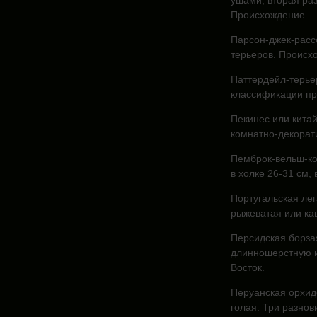
ушами, вторая ра
Происхождение —
Парсон-джек-расс
терьеров. Происх
Паттердейл-терье
классификации пр
Пекинес или китай
комнатно-декорат
Пемброк-вельш-ко
в холке 26-31 см, в
Португальская ле
рыжеватая или каш
Персидская борза
длинношерстную и
Восток.
Перуанская орхид
голая. Три разнов