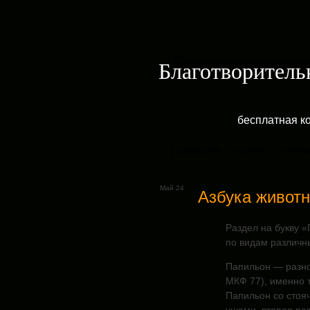
Благотворитель
бесплатная к
ДОМАШНЯЯ
ГАЛЕРЕЯ
РУБРИК
Май 24
Азбука животн
Раздел на букву «
по видам различны
Папильон — разно
МКФ 77), именно 
Папильон со стоя