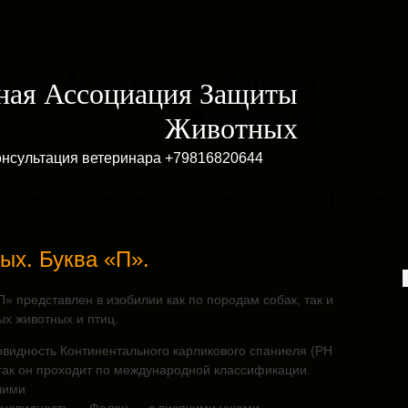
ная Ассоциация Защиты
Животных
онсультация ветеринара +79816820644
И
КРАТКОЕ ОПИСАНИЕ ПОРОД
ОБЬЯВЛЕНИЯ
КАРТА САЙТА
ВЕТЕРИНАР
ых. Буква «П».
П» представлен в изобилии как по породам собак, так и
х животных и птиц.
видность Континентального карликового спаниеля (РН
так он проходит по международной классификации.
чими