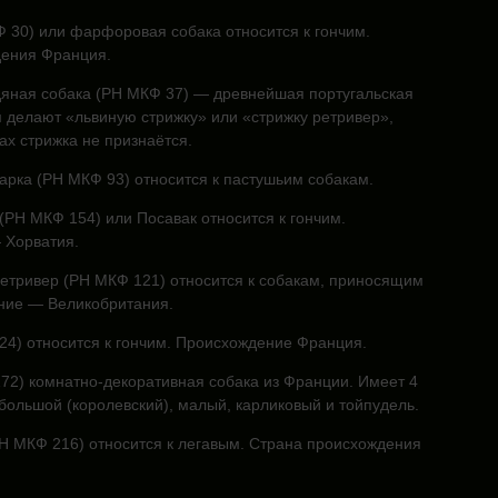
 30) или фарфоровая собака относится к гончим.
ения Франция.
дяная собака (РН МКФ 37) — древнейшая португальская
м делают «львиную стрижку» или «стрижку ретривер»,
ах стрижка не признаётся.
арка (РН МКФ 93) относится к пастушьим собакам.
(РН МКФ 154) или Посавак относится к гончим.
 Хорватия.
тривер (РН МКФ 121) относится к собакам, приносящим
ние — Великобритания.
24) относится к гончим. Происхождение Франция.
72) комнатно-декоративная собака из Франции. Имеет 4
большой (королевский), малый, карликовый и тойпудель.
Н МКФ 216) относится к легавым. Страна происхождения