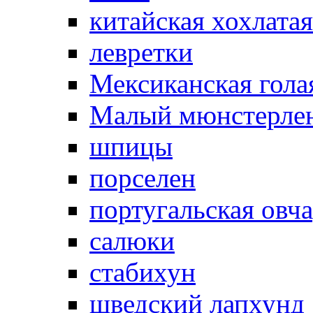
китайская хохлатая
левретки
Мексиканская гола
Малый мюнстерле
шпицы
порселен
португальская овч
салюки
стабихун
шведский лапхунд