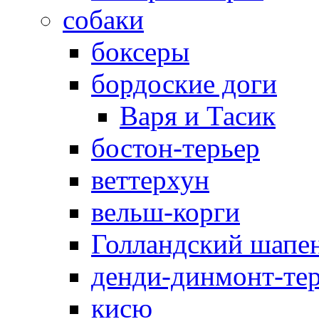
собаки
боксеры
бордоские доги
Варя и Тасик
бостон-терьер
веттерхун
вельш-корги
Голландский шапе
денди-динмонт-те
кисю