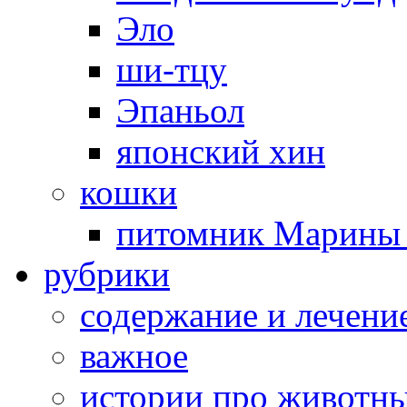
Эло
ши-тцу
Эпаньол
японский хин
кошки
питомник Марины 
рубрики
cодержание и лечени
важное
истории про животн