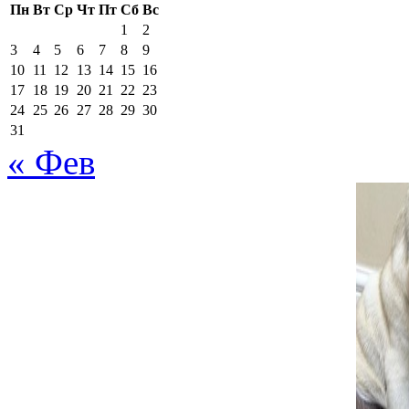
Добавить комментарий
Пн
Вт
Ср
Чт
Пт
Сб
Вс
1
2
Ваш адрес email не будет 
3
4
5
6
7
8
9
10
11
12
13
14
15
16
17
18
19
20
21
22
23
поля помечены
*
24
25
26
27
28
29
30
31
« Фев
Комментарий
*
поставьте галочку если хотите получать на почту уведомлен
Имя
*
Email
*
Сайт