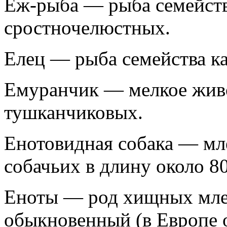
Ёж-рыба — рыба семейств
сростночелюстных.
Елец — рыба
семейства к
Емуранчик — мелкое живо
тушканчиковых.
Енотовидная собака — мл
собачьих в длину около 80
Еноты — род хищных млек
обыкновенный (в Европе о